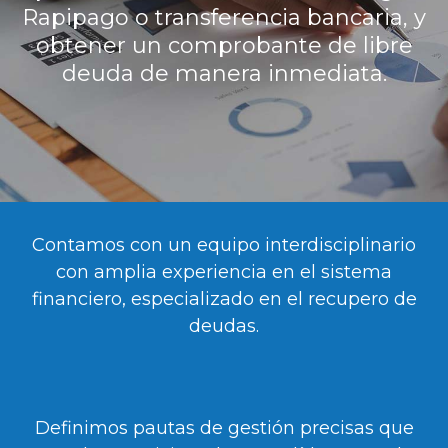
Rapipago o transferencia bancaria, y
obtener un comprobante de libre
deuda de manera inmediata.
Contamos con un equipo interdisciplinario
con amplia experiencia en el sistema
financiero, especializado en el recupero de
deudas.
Definimos pautas de gestión precisas que